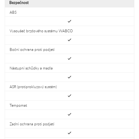
Bezpečnost
ABS
Vysoušeč brzdového systému WABCO
Boční ochrana proti podjetí
Nástupní schůdky a madla
ASR (protiprokluzový systém)
Tempomat
Zadní ochrana proti podjetí