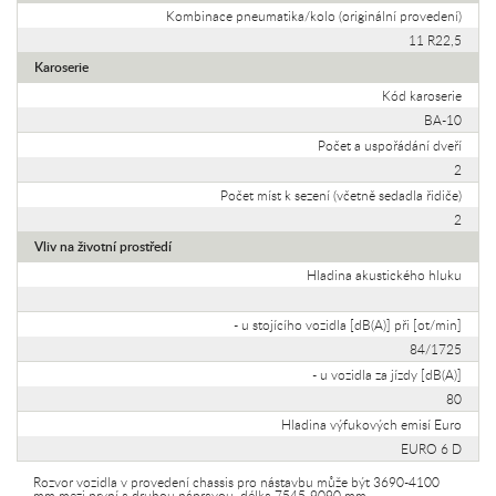
Kombinace pneumatika/kolo (originální provedení)
11 R22,5
Karoserie
Kód karoserie
BA-10
Počet a uspořádání dveří
2
Počet míst k sezení (včetně sedadla řidiče)
2
Vliv na životní prostředí
Hladina akustického hluku
- u stojícího vozidla [dB(A)] při [ot/min]
84/1725
- u vozidla za jízdy [dB(A)]
80
Hladina výfukových emisí Euro
EURO 6 D
Rozvor vozidla v provedení chassis pro nástavbu může být 3690-4100
mm mezi první a druhou nápravou, délka 7545-9090 mm.