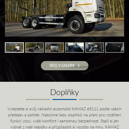
VÍCE V GALERII
Doplňky
Vylepšete si svůj nákladní automobil KAMAZ 65111 podle vašich
představ a potřeb. Nabízíme řadu doplňků na přání pro rozšíření
funkcí vozu, vyšší komfort i samotnou bezpečnost. Stačí si jen
vybrat z naší nabídky a přizpůsobit si vozidlo na míru. KAMAZ