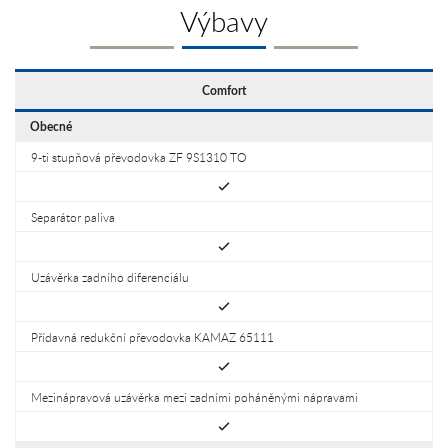
Výbavy
Comfort
Obecné
9-ti stupňová převodovka ZF 9S1310 TO
Separátor paliva
Uzávěrka zadního diferenciálu
Přídavná redukční převodovka KAMAZ 65111
Mezinápravová uzávěrka mezi zadními poháněnými nápravami