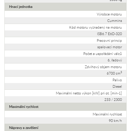
Hnací jednotka
Výrobce motoru
Cummins
Kód motoru vyznačený na motoru
ISB6.7 E6D-320
Pracovní princip
spalovací motor
Počet a uspořádání válců
6, řadový
Zdvihový objem motoru
3
6700 cm
Palivo
Diesel
Maximální netto výkon [kW] pri ot. [min-1]
233 / 2300
Maximální rychlost
Maximální rychlost
90 km/h
Nápravy a zavěšení