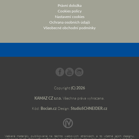
Právní doložka
Cookies policy
Nastavení cookies
Ochrana osobních údajů
Všeobecné obchodní podmínky
Copyright
(C) 2026
KAMAZ CZ s.r.o.
Všechna práva vyhrazena.
Kód:
Bocian.cz
Design:
StudioSCHNEIDER.cz
Veškeré materiály publikované na těchto webových stránkách, a to včetně jejich designu,