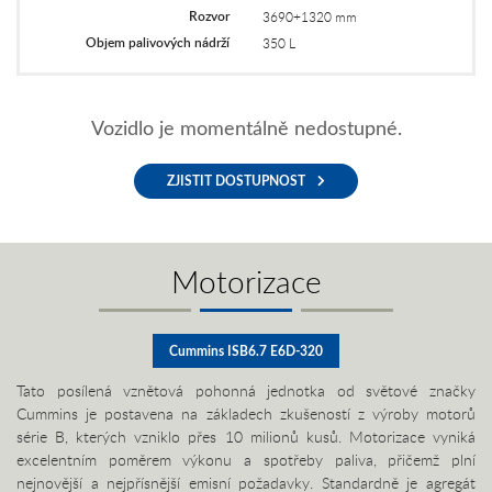
Rozvor
3690+1320 mm
Objem palivových nádrží
350 L
Vozidlo je momentálně nedostupné.
ZJISTIT DOSTUPNOST
Motorizace
Cummins ISB6.7 E6D-320
Tato posílená vznětová pohonná jednotka od světové značky
Cummins je postavena na základech zkušeností z výroby motorů
série B, kterých vzniklo přes 10 milionů kusů. Motorizace vyniká
excelentním poměrem výkonu a spotřeby paliva, přičemž plní
nejnovější a nejpřísnější emisní požadavky. Standardně je agregát