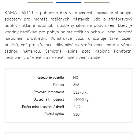
KAMAZ 65111 s pohonem 6x6 v provedení chassis je vhodným
adeptem pro montáž rozličných nástaveb. Jde o třínápravový
odolný nákladní automobil opatřený silničním podvozkem, který je
vhodný například pro pohyb po staveništích nebo v jiném, neméně
náročném prostřední. Konstrukce vozu umožňuje také tažení
přívěsů, což pro vůz není díky silnému vznětovému motoru vůbec
žádnou námahou. Samotná kabina poté nabídne komfortní
cestování v účelovém a celkově spolehlivém vozidle.
Kategorie vozidla
N3
Pohon
6x6
Provozní hmotnost
11275 kg
Užitečná hmotnost
14000 kg
Počet míst k sezení / dveří
2 / 2
Světlá výška
310 mm