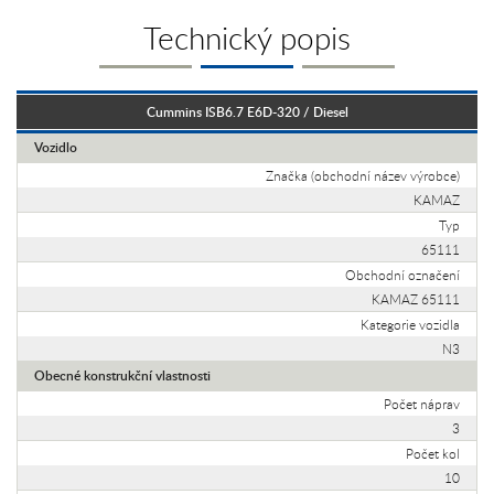
Technický popis
Cummins ISB6.7 E6D-320 / Diesel
Vozidlo
Značka (obchodní název výrobce)
KAMAZ
Typ
65111
Obchodní označení
KAMAZ 65111
Kategorie vozidla
N3
Obecné konstrukční vlastnosti
Počet náprav
3
Počet kol
10