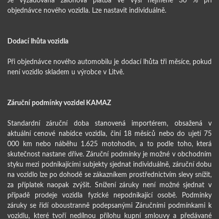
objednávce nového vozidla. Lze nastavit individuálně.
Dodací lhůta vozidla
Při objednávce nového automobilu je dodací lhůta tři měsíce, pokud
není vozidlo skladem u výrobce v Litvě.
Záruční podmínky vozidel KAMAZ
Standardní záruční doba stanovená importérem, obsažená v
aktuální cenové nabídce vozidla, činí 18 měsíců nebo do ujetí 75
000 km nebo náběhu 1.625 motohodin, a to podle toho, která
skutečnost nastane dříve. Záruční podmínky je možné v obchodním
styku mezi podnikajícími subjekty sjednat individuálně, záruční dobu
na vozidlo lze po dohodě se zákazníkem prostřednictvím slevy snížit,
za příplatek naopak zvýšit. Snížení záruky není možné sjednat v
případě prodeje vozidla fyzické nepodnikající osobě. Podmínky
záruky se řídí oboustranně podepsanými Záručními podmínkami k
vozidlu, které tvoří nedílnou přílohu kupní smlouvy a předávané