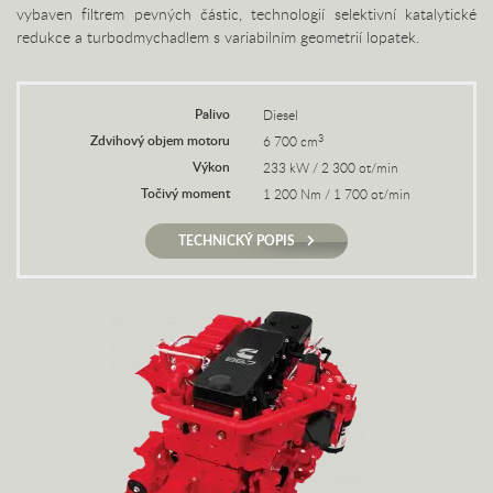
vybaven filtrem pevných částic, technologií selektivní katalytické
redukce a turbodmychadlem s variabilním geometrií lopatek.
Palivo
Diesel
Zdvihový objem motoru
3
6 700 cm
Výkon
233 kW / 2 300 ot/min
Točivý moment
1 200 Nm / 1 700 ot/min
TECHNICKÝ POPIS