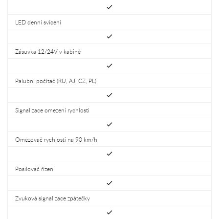
LED denní svícení
Zásuvka 12/24V v kabině
Palubní počítač (RU, AJ, CZ, PL)
Signalizace omezení rychlosti
Omezovač rychlosti na 90 km/h
Posilovač řízení
Zvuková signalizace zpátečky