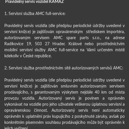
Pravidelný servis vozidel KAMAZ
1. Servisní služba AMC full-service:
Pravidelný servis vozidla (dle předpisu periodické údržby uvedené v
servisní knížce) je zajišťován opravárenským střediskem importéra,
autorizovaným servisem AMC spare parts s.r.o., na adrese
Radíkovice 19, 503 27 Hradec Králové nebo prostřednictvím
mobilní servisní služby AMC full-service na Vámi určeném místě
kdekoliv v České republice.
2. Servisní služba prostřednictvím sítě autorizovaných servisů AMC:
Pravidelný servis vozidla (dle předpisu periodické údržby uvedené v
servisní knížce) je zajišťován smluvním autorizovaným servisem
prodávajícího, s garantovaným výskytem nejdále 40 km od místa
provozu vozidla. Autorizovaný servis je povinen a oprávněn
vykonávat na vozidle pro jeho uživatele veškerou úplatnou servisní a
opravárenskou činnost. Autorizovaný servis není automaticky
oprávněn k uplatnění práv kupujícího z poskytnuté záruky, avšak po
konkrétním písemném souhlasu prodávajícího může být oprávněn k
jejich vyřízení.