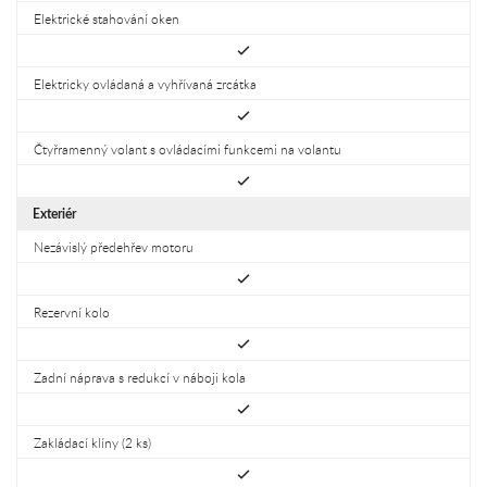
Elektrické stahování oken
Elektricky ovládaná a vyhřívaná zrcátka
Čtyřramenný volant s ovládacími funkcemi na volantu
Exteriér
Nezávislý předehřev motoru
Rezervní kolo
Zadní náprava s redukcí v náboji kola
Zakládací klíny (2 ks)