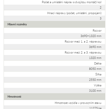
Počet a umístění náprav s dvojitou montáží kol
2
Hnací nápravy (počet, umístění, propojení)
3
Hlavní rozměry
Rozvor
3690+1320 mm
Rozvor mezi 1. a 2. nápravou
3690 mm
Rozvor mezi 2. a 3. nápravou
1320 mm
Délka
8050 mm
Šířka
2550 mm
Výška
3100 mm
Hmotnosti
Hmotnost vozidla v provozním stavu
11275 kg