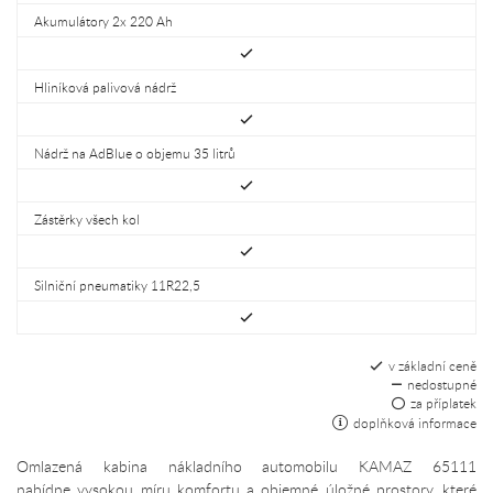
Akumulátory 2x 220 Ah
Hliníková palivová nádrž
Nádrž na AdBlue o objemu 35 litrů
Zástěrky všech kol
Silniční pneumatiky 11R22,5
v základní ceně
nedostupné
za příplatek
doplňková informace
Omlazená kabina nákladního automobilu KAMAZ 65111
nabídne vysokou míru komfortu a objemné úložné prostory, které