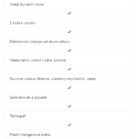
Vnější sluneční clona
2 klíče k vozidlu
Elektronický odpojovač akumulátoru
Nastavitelný volant (výška, poloha)
Povinná výbava (lékárna, výstražný trojúhelník, vesta)
Sada žárovek a pojistek
Tachograf
Přední halogenová světla