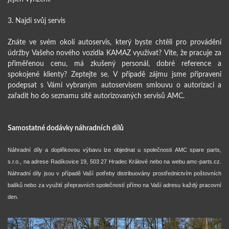
3. Najdi svůj servis
Znáte ve svém okolí autoservis, který byste chtěli pro provádění
údržby Vašeho nového vozidla KAMAZ využívat? Víte, že pracuje za
přiměřenou cenu, má zkušený personál, dobré reference a
spokojené klienty? Zeptejte se. V případě zájmu jsme připraveni
podepsat s Vámi vybraným autoservisem smlouvu o autorizaci a
zařadit ho do seznamu sítě autorizovaných servisů AMC.
Samostatné dodávky náhradních dílů
Náhradní díly a doplňkovou výbavu lze objednat u společnosti AMC spare parts,
s.r.o., na adrese Radíkovice 19, 503 27 Hradec Králové nebo na webu amc-parts.cz.
Náhradní díly jsou v případě Vaší potřeby distribuovány prostřednictvím poštovních
balíků nebo za využití přepravních společností přímo na Vaší adresu každý pracovní
den.