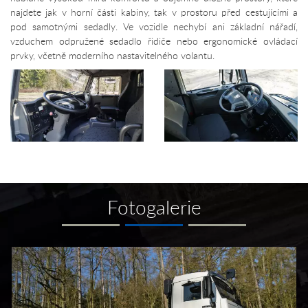
najdete jak v horní části kabiny, tak v prostoru před cestujícími a
pod samotnými sedadly. Ve vozidle nechybí ani základní nářadí,
vzduchem odpružené sedadlo řidiče nebo ergonomické ovládací
prvky, včetně moderního nastavitelného volantu.
Fotogalerie