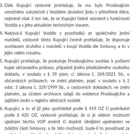
Dále Kupující výslovně prohlašuje, že mu bylo Prodávajícím
umožněno uskutečnit s Vozidlem zkušební jízdu v přiměřené délce,
nejméně však 3 km tak, že se Kupující řádně seznámil s funkčností
Vozidla a s jeho aktuálním technickým stavem.
Nabývá-li Kupující Vozidlo z prostředků ze společného jmění
manželů, výslovně tímto Kupující čestně prohlašuje, že disponuje
souhlasem druhého z manželů s koupí Vozidla dle Smlouvy, a to v
jejím celém rozsahu.
Kupující prohlašuje, že poskytuje Prodávajícímu souhlas k pořízení
kopie občanského průkazu, případně jiného předloženého osobního
dokladu, v souladu s § 39 písm. c) zákona č. 269/2021 Sb., o
občanských průkazech, ve znění platném, popř. v souladu s § 2
odst. 3 zákona č. 329/1999 Sb., o cestovních dokladech, ve znění
platném, za účelem archivace údajů do evidence Prodávajícího a
zajištění změn v registru silničních vozidel.
Kupující, a to ať již jako spotřebitel podle § 419 OZ či podnikatel
podle § 420 OZ, výslovně prohlašuje, že si je vědom možnosti
ujednání těchto VOP změnit či doplnit silnějšími ujednáními ve
zvláštní části Smlouvy, a že této možnosti, bude-li to považovat za