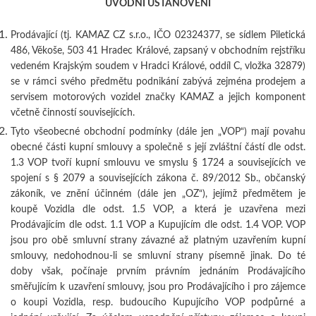
ÚVODNÍ USTANOVENÍ
Prodávající (tj. KAMAZ CZ s.r.o., IČO 02324377, se sídlem Piletická
486, Věkoše, 503 41 Hradec Králové, zapsaný v obchodním rejstříku
vedeném Krajským soudem v Hradci Králové, oddíl C, vložka 32879)
se v rámci svého předmětu podnikání zabývá zejména prodejem a
servisem motorových vozidel značky KAMAZ a jejich komponent
včetně činností souvisejících.
Tyto všeobecné obchodní podmínky (dále jen „VOP“) mají povahu
obecné části kupní smlouvy a společně s její zvláštní částí dle odst.
1.3 VOP tvoří kupní smlouvu ve smyslu § 1724 a souvisejících ve
spojení s § 2079 a souvisejících zákona č. 89/2012 Sb., občanský
zákoník, ve znění účinném (dále jen „OZ“), jejímž předmětem je
koupě Vozidla dle odst. 1.5 VOP, a která je uzavřena mezi
Prodávajícím dle odst. 1.1 VOP a Kupujícím dle odst. 1.4 VOP. VOP
jsou pro obě smluvní strany závazné až platným uzavřením kupní
smlouvy, nedohodnou-li se smluvní strany písemně jinak. Do té
doby však, počínaje prvním právním jednáním Prodávajícího
směřujícím k uzavření smlouvy, jsou pro Prodávajícího i pro zájemce
o koupi Vozidla, resp. budoucího Kupujícího VOP podpůrné a