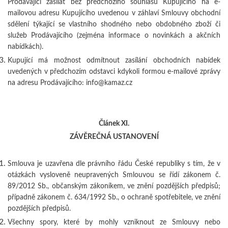
Prodávající zasílat bez předchozího souhlasu Kupujícího na e-
mailovou adresu Kupujícího uvedenou v záhlaví Smlouvy obchodní
sdělení týkající se vlastního shodného nebo obdobného zboží či
služeb Prodávajícího (zejména informace o novinkách a akčních
nabídkách).
Kupující má možnost odmítnout zasílání obchodních nabídek
uvedených v předchozím odstavci kdykoli formou e-mailové zprávy
na adresu Prodávajícího: info@kamaz.cz
Článek XI.
ZÁVĚREČNÁ USTANOVENÍ
Smlouva je uzavřena dle právního řádu České republiky s tím, že v
otázkách vysloveně neupravených Smlouvou se řídí zákonem č.
89/2012 Sb., občanským zákoníkem, ve znění pozdějších předpisů;
případně zákonem č. 634/1992 Sb., o ochraně spotřebitele, ve znění
pozdějších předpisů.
Všechny spory, které by mohly vzniknout z
e
Smlouvy
nebo