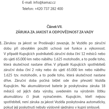
E-mail: info@kamaz.cz
Telefon: +420 737 282 400
Článek VII.
ZÁRUKA ZA JAKOST A ODPOVĚDNOST ZA VADY
Zárukou za jakost se Prodávající zavazuje, že Vozidlo po záruční
dobu při obvyklém použití uchová své funkce a výkonnost.
V případě Kupujících podnikatelů záruční doba činí
12 měsíců
nebo
do ujetí 65.000 km nebo náběhu 1.625 motohodin, a to podle toho,
která skutečnost nastane dříve. V případě Kupujících spotřebitelů
záruční doba činí
2 roky
nebo do ujetí 65.000 km nebo náběhu
1.625 tzv. motohodin, a to podle toho, která skutečnost nastane
dříve. Záruční doba počíná běžet ode dne převzetí Vozidla
Kupujícím. Na akumulátorové baterie je poskytována záruka 18
měsíců od jejich data výroby, uvedeném na výrobním štítku
akumulátoru či jinak vyznačeném. Kupujícím, kteří nejsou
spotřebiteli, není záruka za jakost Vozidla poskytována automaticky,
pokud její poskytnutí nebylo výslovně sjednáno v kupní smlouvě.