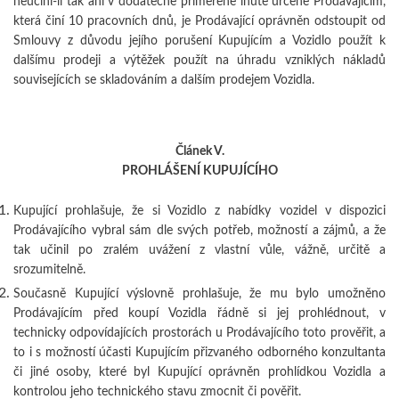
neučiní-li tak ani v dodatečné přiměřené lhůtě určené Prodávajícím,
která činí 10 pracovních dnů, je Prodávající oprávněn odstoupit od
Smlouvy z důvodu jejího porušení Kupujícím a Vozidlo použít k
dalšímu prodeji a výtěžek použít na úhradu vzniklých nákladů
souvisejících se skladováním a dalším prodejem Vozidla.
Článek V.
PROHLÁŠENÍ KUPUJÍCÍHO
Kupující prohlašuje, že si Vozidlo z nabídky vozidel v dispozici
Prodávajícího vybral sám dle svých potřeb, možností a zájmů, a že
tak učinil po zralém uvážení z vlastní vůle, vážně, určitě a
srozumitelně.
Současně Kupující výslovně prohlašuje, že mu bylo umožněno
Prodávajícím před koupí Vozidla řádně si jej prohlédnout, v
technicky odpovídajících prostorách u Prodávajícího toto prověřit, a
to i s možností účasti Kupujícím přizvaného odborného konzultanta
či jiné osoby, které byl Kupující oprávněn prohlídkou Vozidla a
kontrolou jeho technického stavu zmocnit či pověřit.