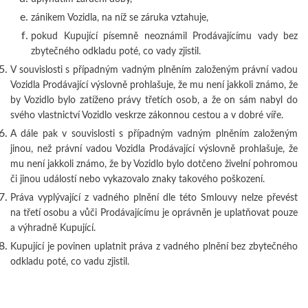
zánikem Vozidla, na níž se záruka vztahuje,
pokud Kupující písemně neoznámil Prodávajícímu vady bez
zbytečného odkladu poté, co vady zjistil.
V souvislosti s případným vadným plněním založeným právní vadou
Vozidla Prodávající výslovně prohlašuje, že mu není jakkoli známo, že
by Vozidlo bylo zatíženo právy třetích osob, a že on sám nabyl do
svého vlastnictví Vozidlo veskrze zákonnou cestou a v dobré víře.
A dále pak v souvislosti s případným vadným plněním založeným
jinou, než právní vadou Vozidla Prodávající výslovně prohlašuje, že
mu není jakkoli známo, že by Vozidlo bylo dotčeno živelní pohromou
či jinou událostí nebo vykazovalo znaky takového poškození.
Práva vyplývající z vadného plnění dle této Smlouvy nelze převést
na třetí osobu a vůči Prodávajícímu je oprávněn je uplatňovat pouze
a výhradně Kupující.
Kupující je povinen uplatnit práva z vadného plnění bez zbytečného
odkladu poté, co vadu zjistil.