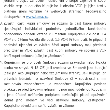
jednání určující. Za účelem usnadnění přístupu zájemce o koupi
Vozidla resp. budoucího Kupujícího k obsahu VOP je jejich text v
platném znění viditelně na webových stránkách Prodávajícího
dostupných z:
www.kamaz.cz
.
Zvláštní částí kupní smlouvy se rozumí ta část kupní smlouvy
sjednávající individuální podmínky jednotlivého konkrétního
obchodního případu vázané k určitému Kupujícímu dle odst. 1.4
VOP a určitému Vozidlu dle odst. 1.5 VOP. Přitom platí, že případná
odchylná ujednání ve zvláštní části kupní smlouvy mají přednost
před zněním VOP. Zvláštní část kupní smlouvy ve spojení s VOP
tvoří kupní smlouvu (dále jen „Smlouva“).
Kupujícím
se pro účely Smlouvy rozumí právnická nebo fyzická
osoba ve smyslu § 18 OZ, je-li uvedena ve Smlouvě jako kupující
(dále jen jako „Kupující“ nebo též „smluvní strana“). Je-li Kupující při
právních jednáních o uzavření Smlouvy či v souvislosti s ním
zastupován zmocněncem, je zmocněnec Kupujícího povinen
prokázat se před takovým jednáním plnou mocí udělenou Kupujícím
s jeho úředně ověřeným podpisem osvědčující platné oprávnění
jednat jeho jménem ve věci uzavření smlouvy. Zastupování
Kupujícího advokátem se řídí zvláštním zákonem.