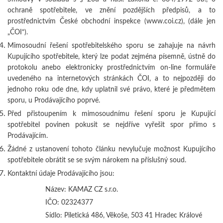
ochraně spotřebitele, ve znění pozdějších předpisů, a to
prostřednictvím České obchodní inspekce (www.coi.cz), (dále jen
„ČOI“).
Mimosoudní řešení spotřebitelského sporu se zahajuje na návrh
Kupujícího spotřebitele, který lze podat zejména písemně, ústně do
protokolu anebo elektronicky prostřednictvím on-line formuláře
uvedeného na internetových stránkách ČOI, a to nejpozději do
jednoho roku ode dne, kdy uplatnil své právo, které je předmětem
sporu, u Prodávajícího poprvé.
Před přistoupením k mimosoudnímu řešení sporu je Kupující
spotřebitel povinen pokusit se nejdříve vyřešit spor přímo s
Prodávajícím.
Žádné z ustanovení tohoto článku nevylučuje možnost Kupujícího
spotřebitele obrátit se se svým nárokem na příslušný soud.
Kontaktní údaje Prodávajícího jsou:
Název: KAMAZ CZ s.r.o.
IČO: 02324377
Sídlo: Piletická 486, Věkoše, 503 41 Hradec Králové