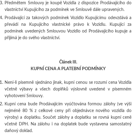
Předmětem Smlouvy je koupě Vozidla z dispozice Prodávajícího do
vlastnictví Kupujícího za podmínek ve Smlouvě dále upravených.
Prodávající za takových podmínek Vozidlo Kupujícímu odevzdává a
převádí na Kupujícího vlastnické právo k Vozidlu. Kupující za
podmínek uvedených Smlouvou Vozidlo od Prodávajícího kupuje a
přijímá je do svého vlastnictví.
Článek III.
KUPNÍ CENA A PLATEBNÍ PODMÍNKY
Není-li písemně sjednáno jinak, kupní cenou se rozumí cena Vozidla
včetně výbavy a všech doplňků výslovně uvedené v písemném
vyhotovení Smlouvy.
Kupní cena bude Prodávajícím vyúčtována formou zálohy (ve výši
nejméně 80 % z celkové ceny při objednávce nového vozidla do
výroby) a doplatku. Součet zálohy a doplatku se rovná kupní ceně
včetně DPH. Na zálohu i na doplatek bude vystavena samostatný
daňový doklad.