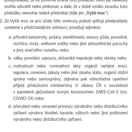
mohla odvrátit nebo překonat, a dále, že v době vzniku závazku tuto
překážku nemohla reálně předvídat (dále jen „
Vyšší moc
“).
Za Vyšší moc se pro účely této smlouvy, pokud splňují předpoklady
uvedené v předcházejícím odstavci, považují zejména:
přírodní katastrofy, požáry, zemětřesení, sesuvy půdy, povodně,
vichřice, mráz, sněhové srážky nebo jiné atmosférické poruchy
a jevy značného rozsahu, nebo
války, povstání, vzpoury, občanské nepokoje nebo stávky, nebo
rozhodnutí nebo normativní akty orgánů veřejné moci,
regulace, omezení, zákazy nebo jiné zásahy státu, orgánů státní
správy nebo samosprávy, zejména pak mimořádná opatření
přijatá příslušnými ministerstvy či vládou ČR v souvislosti
s pandemií způsobené novým koronavirem SARS-CoV-2 (tzv.
COVID-19) nebo
přerušení nebo omezení provozu výrobního nebo distribučního
zařízení výrobce Vozidel, havárie, výbuch nebo jiné poškození
výrobního nebo distribučního zařízení.