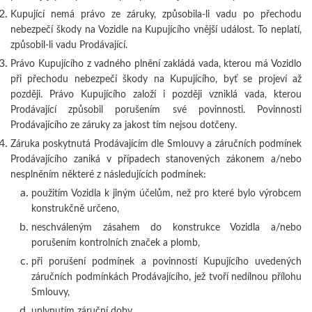
Kupující nemá právo ze záruky, způsobila-li vadu po přechodu
nebezpečí škody na Vozidle na Kupujícího vnější událost. To neplatí,
způsobil-li vadu Prodávající.
Právo Kupujícího z vadného plnění zakládá vada, kterou má Vozidlo
při přechodu nebezpečí škody na Kupujícího, byť se projeví až
později. Právo Kupujícího založí i později vzniklá vada, kterou
Prodávající způsobil porušením své povinnosti. Povinnosti
Prodávajícího ze záruky za jakost tím nejsou dotčeny.
Záruka poskytnutá Prodávajícím dle Smlouvy a záručních podmínek
Prodávajícího zaniká v případech stanovených zákonem a/nebo
nesplněním některé z následujících podmínek:
použitím Vozidla k jiným účelům, než pro které bylo výrobcem
konstrukčně určeno,
neschváleným zásahem do konstrukce Vozidla a/nebo
porušením kontrolních značek a plomb,
při porušení podmínek a povinností Kupujícího uvedených
záručních podmínkách Prodávajícího, jež tvoří nedílnou přílohu
Smlouvy,
uplynutím záruční doby,