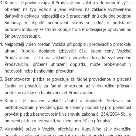
Kupující je povinen zaplatit Prodávajícímu zálohu v dohodnuté výši s
ohledem na typ Vozidla a jeho výbavu na základě vystaveného
daňového dokladu nejpozději do 5 pracovních dnů ode dne podpisu
Smlouvy. V případě neuhrazení zálohy se jedná o podstatné
porušení Smlouvy ze strany Kupujícího a Prodávající je oprávněn od
Smlouvy odstoupit.
Nejpozději v den předání Vozidla při podpisu předávacího protokolu
uhradí Kupující doplatek (zbývající část kupní ceny Vozidla)
Prodávajícímu, a to na základě daňového dokladu vystaveného
Prodávajícím, přičemž uhrazení doplatku může proběhnout v
hotovosti nebo bankovním převodem.
Bezhotovostní platba se považuje za řádně provedenou a placená
částka se považuje za řádně uhrazenou až v okamžiku připsání
příslušné částky na bankovní účet Prodávajícího.
Kupující je povinen zaplatit zálohu a doplatek Prodávajícímu
bezhotovostním převodem, jsou-li splněny podmínky pro povinnost
provést platbu bezhotovostně ve smyslu zákona č. 254/2004 Sb., o
omezení plateb v hotovosti, ve znění pozdějších předpisů.
Vlastnické právo k Vozidlu přechází na Kupujícího až v okamžiku
úplného zaplacení kupní ceny; toto ujednání představuje sjednání