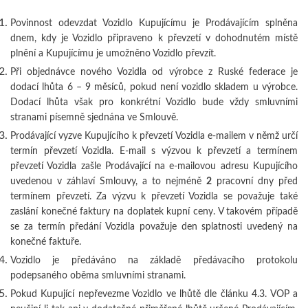
Povinnost odevzdat Vozidlo Kupujícímu je Prodávajícím splněna
dnem, kdy je Vozidlo připraveno k převzetí v dohodnutém místě
plnění a Kupujícímu je umožněno Vozidlo převzít.
Při objednávce nového Vozidla od výrobce z Ruské federace je
dodací lhůta 6 – 9 měsíců, pokud není vozidlo skladem u výrobce.
Dodací lhůta však pro konkrétní Vozidlo bude vždy smluvními
stranami písemně sjednána ve Smlouvě.
Prodávající vyzve Kupujícího k převzetí Vozidla e-mailem v němž určí
termín převzetí Vozidla. E-mail s výzvou k převzetí a termínem
převzetí Vozidla zašle Prodávající na e-mailovou adresu Kupujícího
uvedenou v záhlaví Smlouvy, a to nejméně
2
pracovní dny před
termínem převzetí. Za výzvu k převzetí Vozidla se považuje také
zaslání konečné faktury na doplatek kupní ceny. V takovém případě
se za termín předání Vozidla považuje den splatnosti uvedený na
konečné faktuře.
Vozidlo je předáváno na základě předávacího protokolu
podepsaného oběma smluvními stranami.
Pokud Kupující nepřevezme Vozidlo ve lhůtě dle článku 4.3. VOP a