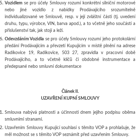
Vozidlem
se pro účely Smlouvy rozumí konkrétní silniční motorové
nebo jiné vozidlo z nabídky Prodávajícího srozumitelně
individualizované ve Smlouvě, resp. v její zvláštní části (tj. uvedení
druhu, typu, výrobce, VIN, barva apod.), a to včetně jeho součástí a
příslušenství tak, jak stojí a leží.
Odevzdáním Vozidla
se pro účely Smlouvy rozumí jeho protokolární
předání Prodávajícím a převzetí Kupujícím v místě plnění na adrese
Radíkovice 19, Radíkovice, 503 27, zpravidla v pracovní době
Prodávajícího, a to včetně klíčů či obdobné instrumentace a
předepsané nebo smluvní dokumentace
Článek II.
UZAVŘENÍ KUPNÍ SMLOUVY
Smlouva nabývá platnosti a účinnosti dnem jejího podpisu oběma
smluvními stranami.
Uzavřením Smlouvy Kupující souhlasí s těmito VOP a prohlašuje, že
měl možnost se s těmito VOP seznámit před uzavřením Smlouvy.