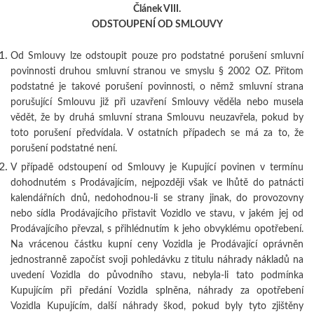
Článek VIII.
ODSTOUPENÍ OD SMLOUVY
Od Smlouvy lze odstoupit pouze pro podstatné porušení smluvní
povinnosti druhou smluvní stranou ve smyslu § 2002 OZ. Přitom
podstatné je takové porušení povinnosti, o němž smluvní strana
porušující Smlouvu již při uzavření Smlouvy věděla nebo musela
vědět, že by druhá smluvní strana Smlouvu neuzavřela, pokud by
toto porušení předvídala. V ostatních případech se má za to, že
porušení podstatné není.
V případě odstoupení od Smlouvy je Kupující povinen v termínu
dohodnutém s Prodávajícím, nejpozději však ve lhůtě do patnácti
kalendářních dnů, nedohodnou-li se strany jinak, do provozovny
nebo sídla Prodávajícího přistavit Vozidlo ve stavu, v jakém jej od
Prodávajícího převzal, s přihlédnutím k jeho obvyklému opotřebení.
Na vrácenou částku kupní ceny Vozidla je Prodávající oprávněn
jednostranně započíst svoji pohledávku z titulu náhrady nákladů na
uvedení Vozidla do původního stavu, nebyla-li tato podmínka
Kupujícím při předání Vozidla splněna, náhrady za opotřebení
Vozidla Kupujícím, další náhrady škod, pokud byly tyto zjištěny