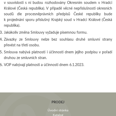
v souvislosti s ní
budou
rozhodovány
Okresním soudem v Hradci
Králové (Česká republika). V případě věcné nepříslušnosti okresních
soudů dle procesněprávních předpisů České republiky bude
k projednání sporu příslušný Krajský soud v Hradci Králové (Česká
republika).
Jakákoliv změna Smlouvy vyžaduje písemnou formu.
Závazky ze Smlouvy nelze bez souhlasu druhé smluvní strany
převést na třetí osobu.
Smlouva nabývá platnosti i účinnosti dnem jejího podpisu v pořadí
druhou ze smluvních stran.
VOP nabývají platnosti a účinnosti dnem 6.1.2023.
PRODEJ
Úvodní stránka
Katalog