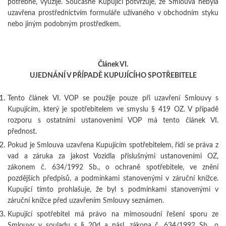
potřebné, využije. Současně Kupující potvrzuje, že Smlouva nebyla
uzavřena prostřednictvím formuláře užívaného v obchodním styku
nebo jiným podobným prostředkem.
Článek VI.
UJEDNÁNÍ V PŘÍPADĚ KUPUJÍCÍHO SPOTŘEBITELE
Tento článek VI. VOP se použije pouze při uzavření Smlouvy s
Kupujícím, který je spotřebitelem ve smyslu § 419 OZ. V případě
rozporu s ostatními ustanoveními VOP má tento článek VI.
přednost.
Pokud je Smlouva uzavřena Kupujícím spotřebitelem, řídí se práva z
vad a záruka za jakost Vozidla příslušnými ustanoveními OZ,
zákonem č. 634/1992 Sb., o ochraně spotřebitele, ve znění
pozdějších předpisů, a podmínkami stanovenými v záruční knížce.
Kupující tímto prohlašuje, že byl s podmínkami stanovenými v
záruční knížce před uzavřením Smlouvy seznámen.
Kupující spotřebitel má právo na mimosoudní řešení sporu ze
Smlouvy v souladu s § 20d a násl. zákona č. 634/1992 Sb., o