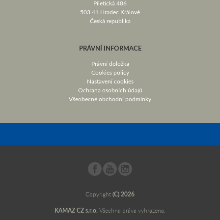
Piletická 486
503 41 Hradec Králové
Česká republika
PRÁVNÍ INFORMACE
Právní doložka
Cookies policy
Nastavení cookies
Ochrana osobních údajů
Všeobecné obchodní podmínky
Copyright
(C) 2026
KAMAZ CZ s.r.o.
Všechna práva vyhrazena.