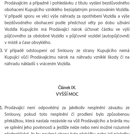
Prodávajícím a případně i pohledávku z titulu vydání bezdůvodného
obohacení Kupujícího vzniklého bezúplatným provozováním Vozidla.
V případě sporu ve věci výše náhrady za opotřebení Vozidla a výše
bezdůvodného obohacení podle předchozí věty po dobu užívání
Vozidla Kupujícím má Prodávající nárok účtovat částku ve výši
půjčovného za obdobné Vozidlo v půjčovně vozidel (autopůjčovně)
v místě a čase obvyklého.
V případě odstoupení od Smlouvy ze strany Kupujícího nemá
Kupující vůči Prodávajícímu nárok na náhradu vzniklé škody či na
náhradu nákladů s vrácením Vozidla.
Článek IX.
VYŠŠÍ MOC
Prodávající není odpovědný za jakékoliv nesplnění závazku ze
Smlouvy, pokud toto nesplnění či prodlení bylo způsobenou
překážkou, která nastala nezávisle na vůli Prodávajícího a bránila mu
ve splnění jeho povinnosti a jestliže nelze nebo není možné rozumně
předpokládat, že by povinná strana tuto překážku nebo její následky