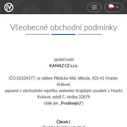
Všeobecné obchodní podmínky
společnosti
KAMAZ CZ s.r.o.
IČO
02324377,
se sídlem
Piletická 486, Věkoše, 503 41 Hradec
Králové,
zapsané v
obchodním rejstříku vedeném Krajským soudem v Hradci
Králové, oddíl C, vložka
32879
(dále jen „
Prodávající
“)
Článek I.