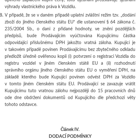
výhrady vlastnického práva k Vozidlu.
V případě, že se v daném případě uplatní zvláštní režim tzv. „dodání
zboží do jiného členského státu EU“ dle ustanovení § 64 zákona č.
235/2004 Sb., o dani z přidané hodnoty, ve znění pozdějších
předpisů, bude Prodávajícím vyúčtována Kupujícímu částka
odpovídající příslušnému DPH jakožto vratná záloha. Kupující je
v takovém případě povinen Prodávajícímu bez zbytečného odkladu
předložit úředně ověřenou kopii (i) potvrzení o registraci Vozidla do
registru vozidel v jiném členském státě EU a (ii) rozhodnutí
správního orgánu jiného členského státu EU o vyměření DPH, na
základě kterého bude Kupující povinen odvést DPH za Vozidlo
v tomto jiném členském státu EU. Prodávající se zavazuje vrátit
Kupujícímu tuto vratnou zálohu nejpozději do 15 pracovních dnů
ode dne obdržení dokumentů od Kupujícího dle předchozí věty
tohoto odstavce.
Článek IV.
DODACÍ PODMÍNKY