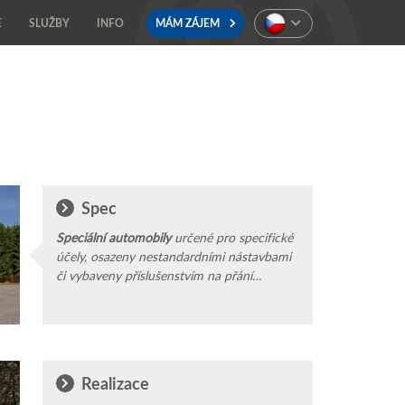
E
SLUŽBY
INFO
MÁM ZÁJEM
Spec
Speciální automobily
určené pro specifické
účely, osazeny nestandardními nástavbami
či vybaveny příslušenstvím na přání
zákazníka, najdete v galerii vozidel
zvláštního určení.
Realizace