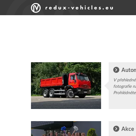
Autom
V přehledné
fotografie n
Prohlédněte
značkami, po
kvalitu a p
Akce