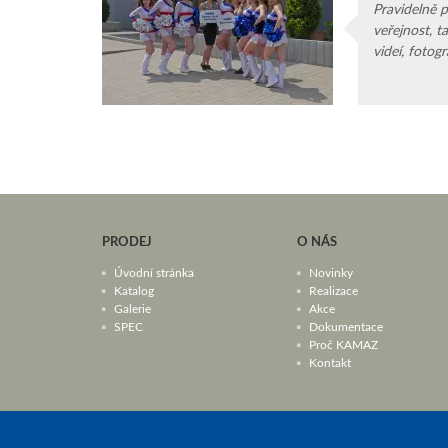
Pravidelně 
veřejnost, t
videí, fotog
zkoušky aut
PRODEJ
O NÁS
Úvodní stránka
Novinky
Katalog
Realizace
Galerie
Akce
SPEC
Dokumentace
Proč KAMAZ
Kontakt