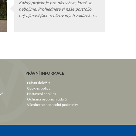
Každý projekt je pro nás výzva, které se
nebojíme. Prohlédněte si naše portfolio
nejzajímavějších realizovaných zakázek a
dozvíte se více o možnostech modifikací či
přizpůsobení jednotlivých vozů.
PRÁVNÍ INFORMACE
Právní doložka
Cookies policy
vé
Nastavení cookies
Ochrana osobních údajů
Všeobecné obchodní podmínky