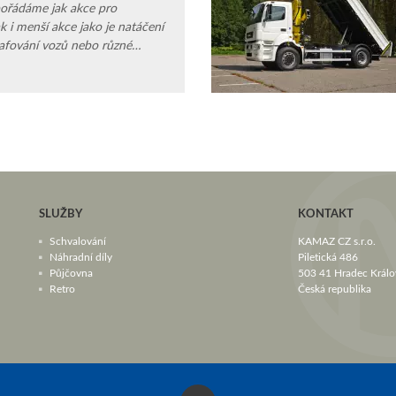
pořádáme jak akce pro
ak i menší akce jako je natáčení
rafování vozů nebo různé
omobilů.
SLUŽBY
KONTAKT
Schvalování
KAMAZ CZ s.r.o.
Náhradní díly
Piletická 486
Půjčovna
503 41 Hradec Králo
Retro
Česká republika