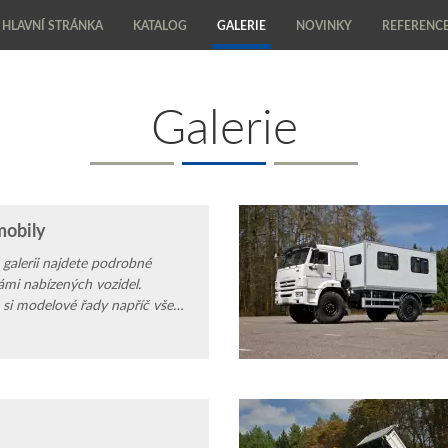
HLAVNÍ STRÁNKA
KATALOG
GALERIE
NOVINKY
REFERENC
Galerie
obily
 galerii najdete podrobné
ámi nabízených vozidel.
 si modelové řady napříč všemi
znejte design, příslušenství,
řednosti nabízených automobilů.