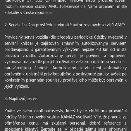
Radíkovice 19, 503 27 Hradec Králové nebo prostřednictvím
mobilní servisní služby AMC full-service na Vámi určeném místě
kdekoliv v České republice.
2. Servisní služba prostřednictvím sítě autorizovaných servisů AMC:
Pravidelný servis vozidla (dle předpisu periodické údržby uvedené v
servisní knížce) je zajišťován smluvním autorizovaným servisem
prodávajícího, s garantovaným výskytem nejdále 40 km od místa
provozu vozidla. Autorizovaný servis je povinen a oprávněn
vykonávat na vozidle pro jeho uživatele veškerou úplatnou servisní a
opravárenskou činnost. Autorizovaný servis není automaticky
oprávněn k uplatnění práv kupujícího z poskytnuté záruky, avšak po
konkrétním písemném souhlasu prodávajícího může být oprávněn k
jejich vyřízení.
3. Najdi svůj servis
Znáte ve svém okolí autoservis, který byste chtěli pro provádění
údržby Vašeho nového vozidla KAMAZ využívat? Víte, že pracuje za
přiměřenou cenu, má zkušený personál, dobré reference a
spokojené klienty? Zeptejte se. V případě zájmu jsme připraveni