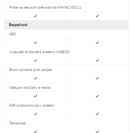
Přídavná redukční převodovka KAMAZ 65111
Bezpečnost
ABS
Vysoušeč brzdového systému WABCO
Boční ochrana proti podjetí
Nástupní schůdky a madla
ASR (protiprokluzový systém)
Tempomat