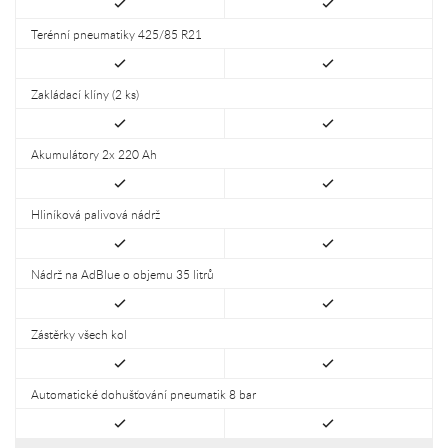
Terénní pneumatiky 425/85 R21
Zakládací klíny (2 ks)
Akumulátory 2x 220 Ah
Hliníková palivová nádrž
Nádrž na AdBlue o objemu 35 litrů
Zástěrky všech kol
Automatické dohušťování pneumatik 8 bar