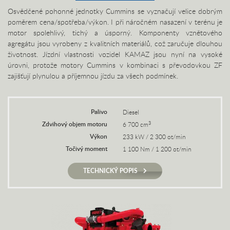
Osvědčené pohonné jednotky Cummins se vyznačují velice dobrým
poměrem cena/spotřeba/výkon. I při náročném nasazení v terénu je
motor spolehlivý, tichý a úsporný. Komponenty vznětového
agregátu jsou vyrobeny z kvalitních materiálů, což zaručuje dlouhou
životnost. Jízdní vlastnosti vozidel KAMAZ jsou nyní na vysoké
úrovni, protože motory Cummins v kombinaci s převodovkou ZF
zajišťují plynulou a příjemnou jízdu za všech podmínek.
Palivo
Diesel
Zdvihový objem motoru
3
6 700 cm
Výkon
233 kW / 2 300 ot/min
Točivý moment
1 100 Nm / 1 200 ot/min
TECHNICKÝ POPIS