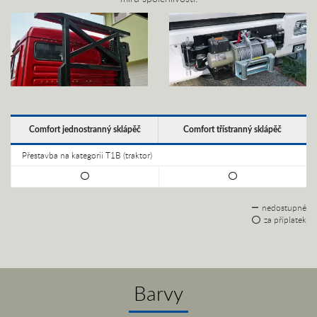
Comfort jednostranný sklápěč
Comfort třístranný sklápěč
Přestavba na kategorii T1B (traktor)
nedostupné
za příplatek
Barvy