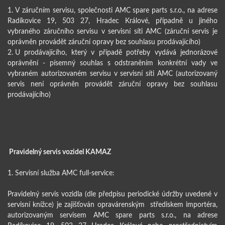
V záručním servisu, společnosti AMC spare parts s.r.o., na adrese
Radíkovice 19, 503 27, Hradec Králové, případně u jiného
vybraného záručního servisu v servisní síti AMC (záruční servis je
oprávněn provádět záruční opravy bez souhlasu prodávajícího)
U prodávajícího, který v případě potřeby vydává jednorázové
oprávnění - písemný souhlas s odstraněním konkrétní vady ve
vybraném autorizovaném servisu v servisní síti AMC (autorizovaný
servis není oprávněn provádět záruční opravy bez souhlasu
prodávajícího)
Pravidelný servis vozidel KAMAZ
1. Servisní služba AMC full-service:
Pravidelný servis vozidla (dle předpisu periodické údržby uvedené v
servisní knížce) je zajišťován opravárenským střediskem importéra,
autorizovaným servisem AMC spare parts s.r.o., na adrese