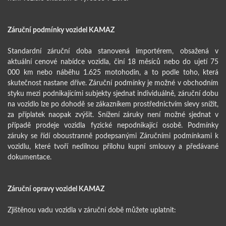
Záruční podmínky vozidel KAMAZ
Standardní záruční doba stanovená importérem, obsažená v
aktuální cenové nabídce vozidla, činí 18 měsíců nebo do ujetí 75
000 km nebo náběhu 1.625 motohodin, a to podle toho, která
skutečnost nastane dříve. Záruční podmínky je možné v obchodním
styku mezi podnikajícími subjekty sjednat individuálně, záruční dobu
na vozidlo lze po dohodě se zákazníkem prostřednictvím slevy snížit,
za příplatek naopak zvýšit. Snížení záruky není možné sjednat v
případě prodeje vozidla fyzické nepodnikající osobě. Podmínky
záruky se řídí oboustranně podepsanými Záručními podmínkami k
vozidlu, které tvoří nedílnou přílohu kupní smlouvy a předávané
dokumentace.
Záruční opravy vozidel KAMAZ
Zjištěnou vadu vozidla v záruční době můžete uplatnit: