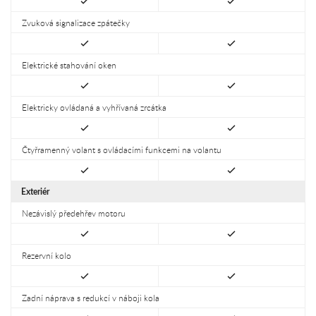
Zvuková signalizace zpátečky
Elektrické stahování oken
Elektricky ovládaná a vyhřívaná zrcátka
Čtyřramenný volant s ovládacími funkcemi na volantu
Exteriér
Nezávislý předehřev motoru
Rezervní kolo
Zadní náprava s redukcí v náboji kola