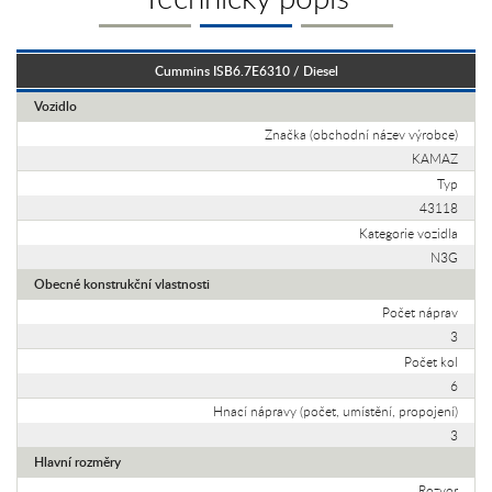
Cummins ISB6.7E6310 / Diesel
Vozidlo
Značka (obchodní název výrobce)
KAMAZ
Typ
43118
Kategorie vozidla
N3G
Obecné konstrukční vlastnosti
Počet náprav
3
Počet kol
6
Hnací nápravy (počet, umístění, propojení)
3
Hlavní rozměry
Rozvor