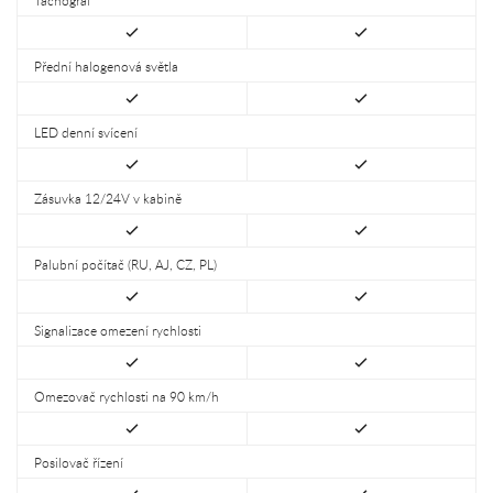
Přední halogenová světla
LED denní svícení
Zásuvka 12/24V v kabině
Palubní počítač (RU, AJ, CZ, PL)
Signalizace omezení rychlosti
Omezovač rychlosti na 90 km/h
Posilovač řízení