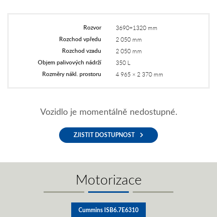
Rozvor
3690+1320 mm
Rozchod vpředu
2 050 mm
Rozchod vzadu
2 050 mm
Objem palivových nádrží
350 L
Rozměry nákl. prostoru
4 965 × 2 370 mm
Vozidlo je momentálně nedostupné.
ZJISTIT DOSTUPNOST
Motorizace
Cummins ISB6.7E6310