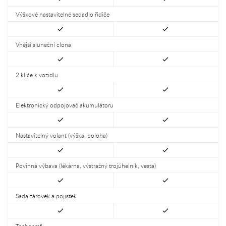
Výškově nastavitelné sedadlo řidiče
Vnější sluneční clona
2 klíče k vozidlu
Elektronický odpojovač akumulátoru
Nastavitelný volant (výška, poloha)
Povinná výbava (lékárna, výstražný trojúhelník, vesta)
Sada žárovek a pojistek
Tachograf