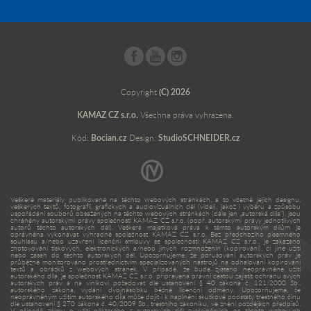
Copyright
(C) 2026
KAMAZ CZ s.r.o.
Všechna práva vyhrazena.
Kód:
Bocian.cz
Design:
StudioSCHNEIDER.cz
Veškeré materiály publikované na těchto webových stránkách, a to včetně jejich designu,
veškerých textů, fotografií, grafických a audiovizuálních děl (videí), jakož i výběru a způsobu
uspořádání souborů obsažených na těchto webových stránkách (dále jen „autorská díla“), jsou
chráněny autorskými právy společnosti KAMAZ CZ s.r.o. (popř. autorskými právy jednotlivých
autorů těchto autorských děl). Veškerá majetková práva k těmto autorským dílům je
oprávněna vykonávat výhradně společnost KAMAZ CZ s.r.o. Bez předchozího písemného
souhlasu a/nebo uzavření licenční smlouvy se společností KAMAZ CZ s.r.o., je zakázáno
zhotovování tiskových, elektronických a/nebo jiných rozmnoženin (kopírování), či jiné užití
nebo zásah do těchto autorských děl. Upozorňujeme, že porušování autorských práv je
průběžně monitorováno prostřednictvím specializovaných nástrojů na odhalování kopírování
textů a obrázků z webových stránek. V případě, že bude zjištěno neoprávněné užití
autorského díla, je společnost KAMAZ CZ s.r.o. připravena právní cestou zajistit ochranu svých
autorských práv a na viníkovi požadovat dle ustanovení § 40 zákona č. 121/2000 Sb.,
autorského zákona, vydání dvojnásobku běžné licenční odměny. Upozorňujeme, že
neoprávněným užitím autorského díla může dojít i k naplnění skutkové podstaty trestného činu
dle ustanovení § 270 zákona č. 40/2009 Sb., trestního zákoníku, ve znění pozdějších předpisů.
V případě zájmu o užití některého z autorských děl zveřejněných na těchto webových