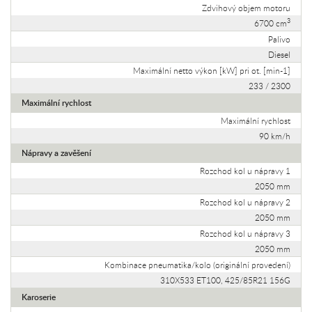
Zdvihový objem motoru
3
6700 cm
Palivo
Diesel
Maximální netto výkon [kW] pri ot. [min-1]
233 / 2300
Maximální rychlost
Maximální rychlost
90 km/h
Nápravy a zavěšení
Rozchod kol u nápravy 1
2050 mm
Rozchod kol u nápravy 2
2050 mm
Rozchod kol u nápravy 3
2050 mm
Kombinace pneumatika/kolo (originální provedení)
310X533 ET100, 425/85R21 156G
Karoserie