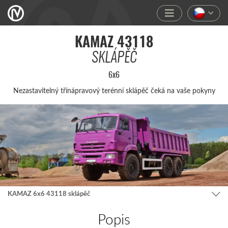
KAMAZ 43118
SKLÁPĚČ
6x6
Nezas­tavi­telný tříná­pravo­vý terén­ní sklá­pěč čeká na vaše poky­ny
KAMAZ 6x6 43118 sklápěč
Popis