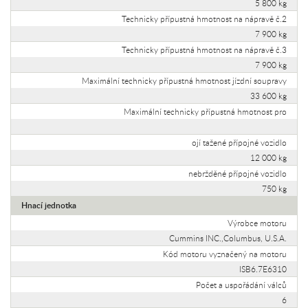
5 800 kg
Technicky přípustná hmotnost na nápravě č.2
7 900 kg
Technicky přípustná hmotnost na nápravě č.3
7 900 kg
Maximální technicky přípustná hmotnost jízdní soupravy
33 600 kg
Maximální technicky přípustná hmotnost pro
ojí tažené přípojné vozidlo
12 000 kg
nebržděné přípojné vozidlo
750 kg
Hnací jednotka
Výrobce motoru
Cummins INC.,Columbus, U.S.A.
Kód motoru vyznačený na motoru
ISB6.7E6310
Počet a uspořádání válců
6