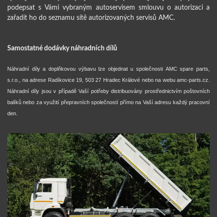
podepsat s Vámi vybraným autoservisem smlouvu o autorizaci a
zařadit ho do seznamu sítě autorizovaných servisů AMC.
Samostatné dodávky náhradních dílů
Náhradní díly a doplňkovou výbavu lze objednat u společnosti AMC spare parts,
s.r.o., na adrese Radíkovice 19, 503 27 Hradec Králové nebo na webu amc-parts.cz.
Náhradní díly jsou v případě Vaší potřeby distribuovány prostřednictvím poštovních
balíků nebo za využití přepravních společností přímo na Vaší adresu každý pracovní
den.