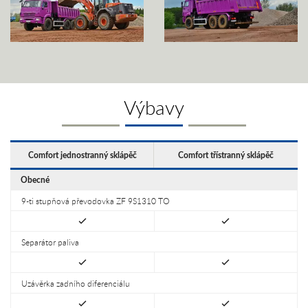
Výbavy
Comfort jednostranný sklápěč
Comfort třístranný sklápěč
Obecné
9-ti stupňová převodovka ZF 9S1310 TO
Separátor paliva
Uzávěrka zadního diferenciálu