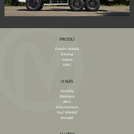
PRODEJ
Úvodní stránka
Katalog
Galerie
SPEC
O NÁS
Novinky
Realizace
Akce
Dokumentace
Proč KAMAZ
Kontakt