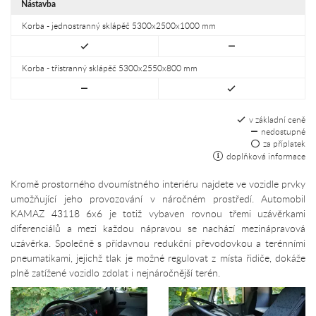
Nástavba
Korba - jednostranný sklápěč 5300x2500x1000 mm
Korba - třístranný sklápěč 5300x2550x800 mm
v základní ceně
nedostupné
za příplatek
doplňková informace
Kromě prostorného dvoumístného interiéru najdete ve vozidle prvky
umožňující jeho provozování v náročném prostředí. Automobil
KAMAZ 43118 6x6 je totiž vybaven rovnou třemi uzávěrkami
diferenciálů a mezi každou nápravou se nachází mezinápravová
uzávěrka. Společně s přídavnou redukční převodovkou a terénními
pneumatikami, jejichž tlak je možné regulovat z místa řidiče, dokáže
plně zatížené vozidlo zdolat i nejnáročnější terén.