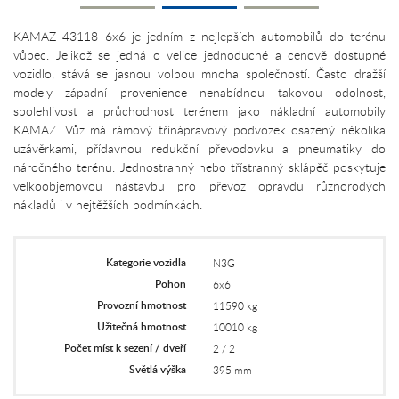
KAMAZ 43118 6x6 je jedním z nejlepších automobilů do terénu
vůbec. Jelikož se jedná o velice jednoduché a cenově dostupné
vozidlo, stává se jasnou volbou mnoha společností. Často dražší
modely západní provenience nenabídnou takovou odolnost,
spolehlivost a průchodnost terénem jako nákladní automobily
KAMAZ. Vůz má rámový třínápravový podvozek osazený několika
uzávěrkami, přídavnou redukční převodovku a pneumatiky do
náročného terénu. Jednostranný nebo třístranný sklápěč poskytuje
velkoobjemovou nástavbu pro převoz opravdu různorodých
nákladů i v nejtěžších podmínkách.
Kategorie vozidla
N3G
Pohon
6x6
Provozní hmotnost
11590 kg
Užitečná hmotnost
10010 kg
Počet míst k sezení / dveří
2 / 2
Světlá výška
395 mm