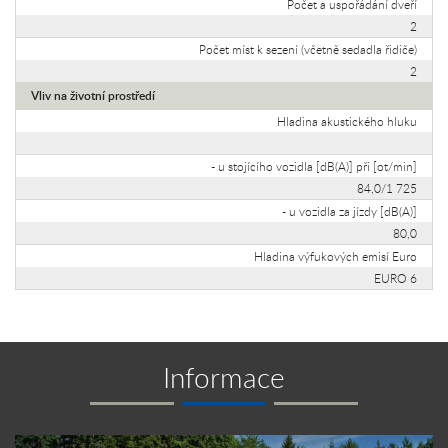
Počet a uspořádání dveří
2
Počet míst k sezení (včetně sedadla řidiče)
2
Vliv na životní prostředí
Hladina akustického hluku
- u stojícího vozidla [dB(A)] při [ot/min]
84,0/1 725
- u vozidla za jízdy [dB(A)]
80,0
Hladina výfukových emisí Euro
EURO 6
Informace