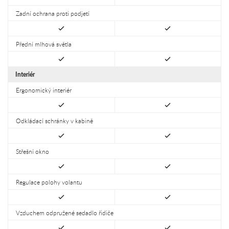
Zadní ochrana proti podjetí
Přední mlhová světla
Interiér
Ergonomický interiér
Odkládací schránky v kabině
Střešní okno
Regulace polohy volantu
Vzduchem odpružené sedadlo řidiče