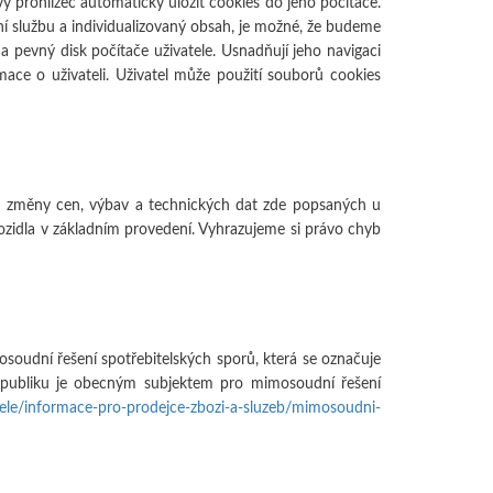
 prohlížeč automaticky uložit cookies do jeho počítače.
 službu a individualizovaný obsah, je možné, že budeme
a pevný disk počítače uživatele. Usnadňují jeho navigaci
mace o uživateli. Uživatel může použití souborů cookies
o změny cen, výbav a technických dat zde popsaných u
ozidla v základním provedení. Vyhrazujeme si právo chyb
soudní řešení spotřebitelských sporů, která se označuje
epubliku je obecným subjektem pro mimosoudní řešení
tele/informace-pro-prodejce-zbozi-a-sluzeb/mimosoudni-