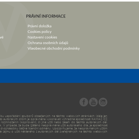
PRÁVNÍ INFORMACE
Právní doložka
Cookies policy
vé
Nastavení cookies
Ochrana osobních údajů
Všeobecné obchodní podmínky
 způsobu uspořádání souborů obsažených na těchto webových stránkách (dále jen
k těmto autorským dílům je oprávněna vykonávat výhradně společnost KAMAZ CZ
ozmnoženin (kopírování), či jiné užití nebo zásah do těchto autorských děl.
V případě, že bude zjištěno neoprávněné užití autorského díla, je společnost
ání dvojnásobku běžné licenční odměny. Upozorňujeme, že neoprávněným užitím
adě zájmu o užití některého z autorských děl zveřejněných na těchto webových