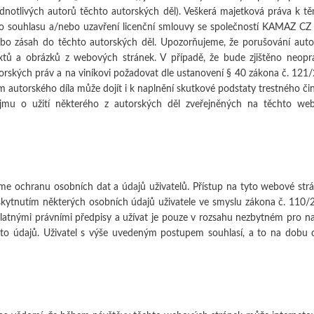
ednotlivých autorů těchto autorských děl). Veškerá majetková práva k 
souhlasu a/nebo uzavření licenční smlouvy se společností KAMAZ CZ s.r
 nebo zásah do těchto autorských děl. Upozorňujeme, že porušování au
extů a obrázků z webových stránek. V případě, že bude zjištěno neop
autorských práv a na viníkovi požadovat dle ustanovení § 40 zákona č. 1
autorského díla může dojít i k naplnění skutkové podstaty trestného čin
zájmu o užití některého z autorských děl zveřejněných na těchto we
me ochranu osobních dat a údajů uživatelů. Přístup na tyto webové str
ytnutím některých osobních údajů uživatele ve smyslu zákona č. 110/20
latnými právními předpisy a užívat je pouze v rozsahu nezbytném pro nap
chto údajů. Uživatel s výše uvedeným postupem souhlasí, a to na dobu