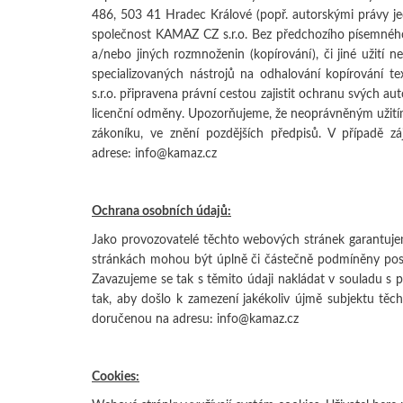
486, 503 41 Hradec Králové (popř. autorskými právy j
společnost KAMAZ CZ s.r.o. Bez předchozího písemného 
a/nebo jiných rozmnoženin (kopírování), či jiné užití
specializovaných nástrojů na odhalování kopírování t
s.r.o. připravena právní cestou zajistit ochranu svých 
licenční odměny. Upozorňujeme, že neoprávněným užitím 
zákoníku, ve znění pozdějších předpisů. V případě 
adrese:
info@kamaz.cz
Ochrana osobních údajů:
Jako provozovatelé těchto webových stránek garantuje
stránkách mohou být úplně či částečně podmíněny posk
Zavazujeme se tak s těmito údaji nakládat v souladu s p
tak, aby došlo k zamezení jakékoliv újmě subjektu tě
doručenou na adresu: info@kamaz.cz
Cookies: