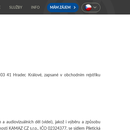
E
SLUŽBY
INFO
MÁM ZÁJEM
503 41 Hradec Králové
, zapsané v obchodním rejstříku
 a audiovizuálních děl (videí), jakož i výběru a způsobu
nosti KAMAZ CZ s.r.o., IČO
02324377, se sídlem
Piletická