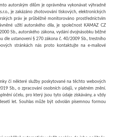
těmto autorským dílům je oprávněna vykonávat výhradně
.o., je zakázáno zhotovování tiskových, elektronických
torských práv je průběžně monitorováno prostřednictvím
rávněné užití autorského díla, je společnost KAMAZ CZ
21/2000 Sb., autorského zákona, vydání dvojnásobku běžné
u dle ustanovení § 270 zákona č. 40/2009 Sb., trestního
bových stránkách nás proto kontaktujte na e-mailové
ánky či některé služby poskytované na těchto webových
19 Sb., o zpracování osobních údajů, v platném znění.
lnění účelu, pro který jsou tyto údaje získávány, a vždy
 deseti let. Souhlas může být odvolán písemnou formou