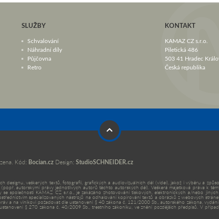
SLUŽBY
KONTAKT
Schvalování
KAMAZ CZ s.r.o.
Náhradní díly
Piletická 486
Půjčovna
503 41 Hradec Králo
Retro
Česká republika
zena. Kód:
Bocian.cz
Design:
StudioSCHNEIDER.cz
ch designu, veškerých textů, fotografií, grafických a audiovizuálních děl (videí), jakož i výběru a
o. (popř. autorskými právy jednotlivých autorů těchto autorských děl). Veškerá majetková práva 
 se společností KAMAZ CZ s.r.o., je zakázáno zhotovování tiskových, elektronických a/nebo jiných r
ednictvím specializovaných nástrojů na odhalování kopírování textů a obrázků z webových stránek. 
 práv a na viníkovi požadovat dle ustanovení § 40 zákona č. 121/2000 Sb., autorského zákona, vyd
e ustanovení § 270 zákona č. 40/2009 Sb., trestního zákoníku, ve znění pozdějších předpisů. V příp