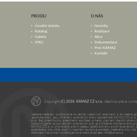
PRODEJ
O NÁS
Úvodní stránka
Novinky
Katalog
Realizace
Galerie
Akce
SPEC
Dokumentace
Proč KAMAZ
Kontakt
Copyright
(C) 2026
KAMAZ CZ s.r.o.
Všechna práva vyhra
Veškeré materiály publikované na těchto webových stránkách, a to včetně jeji
„autorská díla“), jsou chráněny autorskými právy společnosti KAMAZ CZ s.r.
s.r.o. Bez předchozího písemného souhlasu a/nebo uzavření licenční smlouvy
Upozorňujeme, že porušování autorských práv je průběžně monitorováno prostř
KAMAZ CZ s.r.o. připravena právní cestou zajistit ochranu svých autorských
autorského díla může dojít i k naplnění skutkové podstaty trestného činu dl
stránkách nás proto kontaktujte na e-mailové adrese: info@kamaz.cz