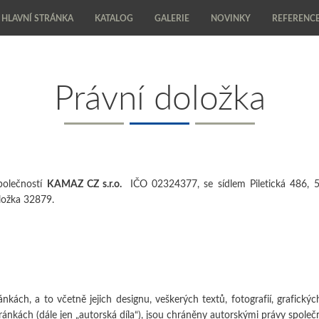
HLAVNÍ STRÁNKA
KATALOG
GALERIE
NOVINKY
REFERENC
Právní doložka
polečností
KAMAZ CZ s.r.o.
IČO
02324377, se sídlem
Piletická 486
, 
vložka
32879
.
ách, a to včetně jejich designu, veškerých textů, fotografií, grafických
kách (dále jen „autorská díla“), jsou chráněny autorskými právy společ