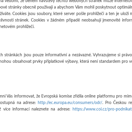
 na vědomí, že během návštěvy těchto webových stránek může internetový
vé stránky obecně používají a abychom Vám mohli poskytnout optimální
áte. Cookies jsou soubory, které server pošle prohlížeči a ten je uloží n
štěvnosti stránek. Cookies v žádném případě neobsahují jmenovité infor
netovém prohlížeči.
h stránkách jsou pouze informativní a nezávazné. Vyhrazujeme si práv
 mohou obsahovat prvky příplatkové výbavy, která není standardem pro v
nni Vás informovat, že Evropská komise zřídila online platformu pro mimo
dostupná na adrese:
http://ec.europa.eu/consumers/odr/
. Pro Českou r
ž více informací naleznete na adrese:
https://www.coi.cz/pro-podnika