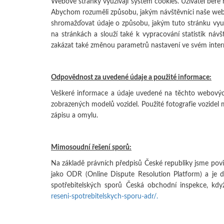
Webové stránky využívají systém cookies. Uživatel bere
Abychom rozuměli způsobu, jakým návštěvníci naše webo
shromažďovat údaje o způsobu, jakým tuto stránku využív
na stránkách a slouží také k vypracování statistik náv
zakázat také změnou parametrů nastavení ve svém inter
Odpovědnost za uvedené údaje a použité informace:
Veškeré informace a údaje uvedené na těchto webovýc
zobrazených modelů vozidel. Použité fotografie vozidel
zápisu a omylu.
Mimosoudní řešení sporů:
Na základě právních předpisů České republiky jsme povi
jako ODR (Online Dispute Resolution Platform) a je 
spotřebitelských sporů Česká obchodní inspekce, kdy
reseni-spotrebitelskych-sporu-adr/.