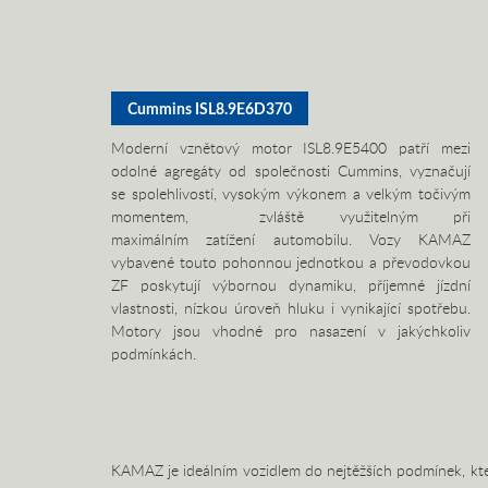
Cummins ISL8.9E6D370
Moderní vznětový motor ISL8.9E5400 patří mezi
odolné agregáty od společnosti Cummins, vyznačují
se spolehlivostí, vysokým výkonem a velkým točivým
momentem, zvláště využitelným při
maximálním zatížení automobilu. Vozy KAMAZ
vybavené touto pohonnou jednotkou a převodovkou
ZF poskytují výbornou dynamiku, příjemné jízdní
vlastnosti, nízkou úroveň hluku i vynikající spotřebu.
Motory jsou vhodné pro nasazení v jakýchkoliv
podmínkách.
KAMAZ je ideálním vozidlem do nejtěžších podmínek, kt