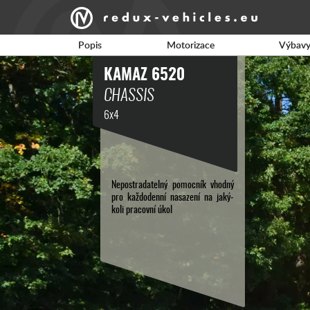
Popis
Motorizace
Výbav
KAMAZ 6520
CHASSIS
6x4
Nepos­trada­telný pomoc­ník vhod­ný
pro každo­denní nasa­zení na jaký­
koli pracov­ní úkol