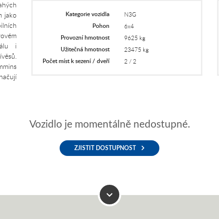
ahých
Kategorie vozidla
m jako
N3G
ilních
Pohon
6x4
vovém
Provozní hmotnost
9625 kg
álu i
Užitečná hmotnost
23475 kg
ívěsů.
Počet míst k sezení / dveří
2 / 2
mins
ačují
Vozidlo je momentálně nedostupné.
ZJISTIT DOSTUPNOST