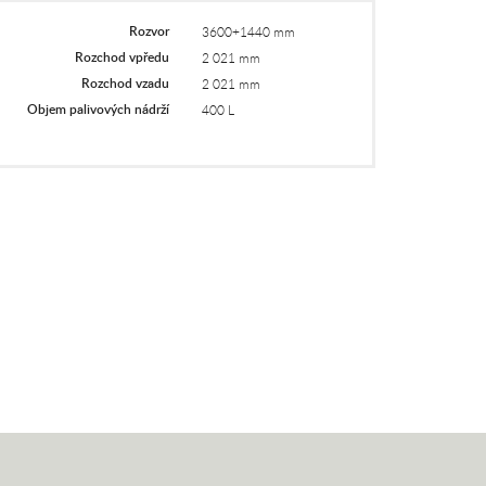
Rozvor
3600+1440 mm
Rozchod vpředu
2 021 mm
Rozchod vzadu
2 021 mm
Objem palivových nádrží
400 L