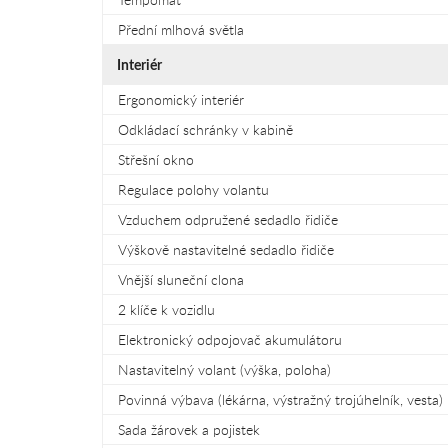
Přední mlhová světla
Interiér
Ergonomický interiér
Odkládací schránky v kabině
Střešní okno
Regulace polohy volantu
Vzduchem odpružené sedadlo řidiče
Výškově nastavitelné sedadlo řidiče
Vnější sluneční clona
2 klíče k vozidlu
Elektronický odpojovač akumulátoru
Nastavitelný volant (výška, poloha)
Povinná výbava (lékárna, výstražný trojúhelník, vesta)
Sada žárovek a pojistek