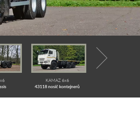
x6
KAMAZ 6x6
KAMAZ 6x6
ssis
43118 nosič kontejnerů
43118 valník