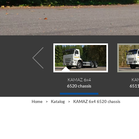
KAMAZ 6x4
KAMAZ 6x4
KA
65115 sklápěč
6520 chassis
6511
Home
>
Katalog
>
KAMAZ 6x4 6520 chassis