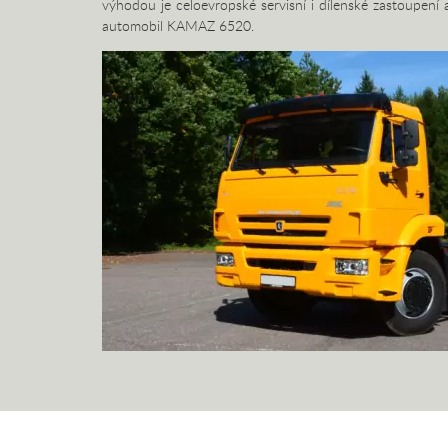
výhodou je celoevropské servisní i dílenské zastoupen
automobil KAMAZ 6520.