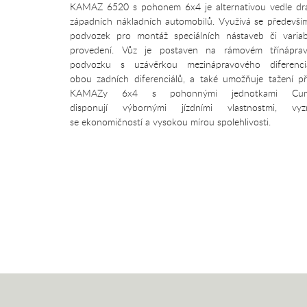
KAMAZ 6520 s pohonem 6x4 je alternativou vedle dr
západních nákladních automobilů. Využívá se předevší
podvozek pro montáž speciálních nástaveb či variab
provedení. Vůz je postaven na rámovém třínápra
podvozku s uzávěrkou mezinápravového diferenci
obou zadních diferenciálů, a také umožňuje tažení př
KAMAZy 6x4 s pohonnými jednotkami Cum
disponují výbornými jízdními vlastnostmi, vyzn
se ekonomičností a vysokou mírou spolehlivosti.