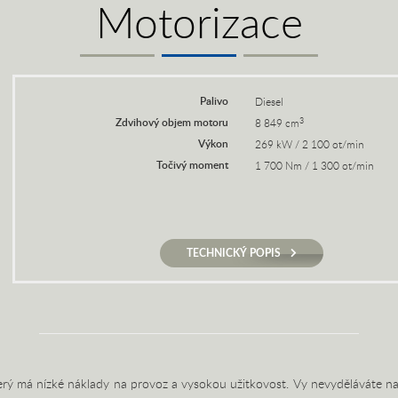
Motorizace
Palivo
Diesel
Zdvihový objem motoru
3
8 849 cm
Výkon
269 kW / 2 100 ot/min
Točivý moment
1 700 Nm / 1 300 ot/min
TECHNICKÝ POPIS
erý má nízké náklady na provoz a vysokou užitkovost. Vy nevyděláváte