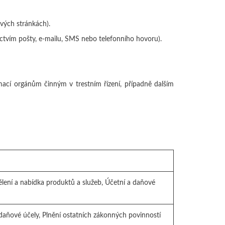
vých stránkách).
ictvím pošty, e-mailu, SMS nebo telefonního hovoru).
rmací orgánům činným v trestním řízení, případně dalším
ělení a nabídka produktů a služeb, Účetní a daňové
 daňové účely, Plnění ostatních zákonných povinností