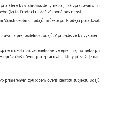
 pro které byly shromážděny nebo jinak zpracovány, (ii)
 nebo (iv) to Prodejci ukládá zákonná povinnost.
ní Vašich osobních údajů, můžete po Prodejci požadovat
o práva na přenositelnost údajů. V případě, že by výkonem
y splnění úkolu prováděného ve veřejném zájmu nebo při
ný oprávněný důvod pro zpracování, který převažuje nad
ávo přiměřeným způsobem ověřit identitu subjektu údajů