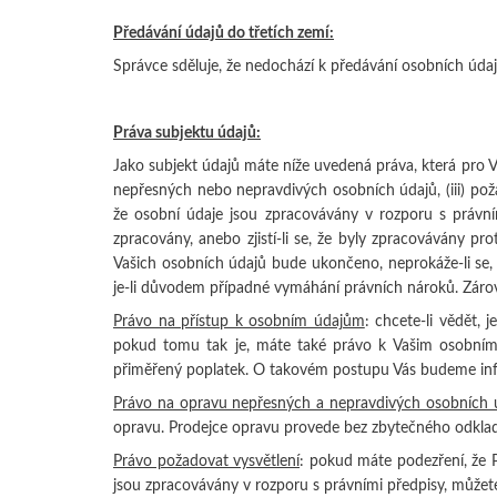
Předávání údajů do třetích zemí:
Správce sděluje, že nedochází k předávání osobních údaj
Práva subjektu údajů:
Jako subjekt údajů máte níže uvedená práva, která pro Vá
nepřesných nebo nepravdivých osobních údajů, (iii) po
že osobní údaje jsou zpracovávány v rozporu s právním
zpracovány, anebo zjistí-li se, že byly zpracovávány pr
Vašich osobních údajů bude ukončeno, neprokáže-li se, 
je-li důvodem případné vymáhání právních nároků. Záro
Právo na přístup k osobním údajům
: chcete-li vědět, 
pokud tomu tak je, máte také právo k Vašim osobním 
přiměřený poplatek. O takovém postupu Vás budeme in
Právo na opravu nepřesných a nepravdivých osobních 
opravu. Prodejce opravu provede bez zbytečného odklad
Právo požadovat vysvětlení
: pokud máte podezření, že 
jsou zpracovávány v rozporu s právními předpisy, můžete