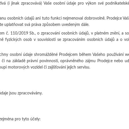
á (i jinak zpracovává) Vaše osobní údaje pro výkon své podnikatelské 
u osobních údajů ani tuto funkci nejmenoval dobrovolně. Prodejce Vaš
žete uplatňovat svá práva způsobem uvedeným dále.
em č. 110/2019 Sb., o zpracování osobních údajů, v platném znění, a s
 fyzických osob v souvislosti se zpracováním osobních údajů a o vo
šechny osobní údaje shromážděné Prodejcem během Vašeho používání web
 či na základě právní povinnosti, oprávněného zájmu Prodejce nebo u
i motorových vozidel či zajišťování jejich servisu.
í údaje jsou zpracovávány.
ejména pro tyto účely: