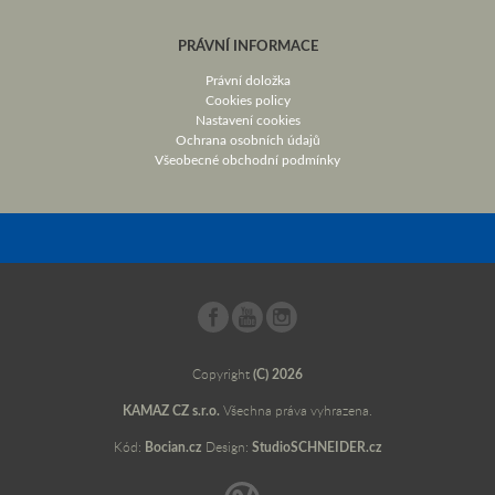
PRÁVNÍ INFORMACE
Právní doložka
Cookies policy
Nastavení cookies
Ochrana osobních údajů
Všeobecné obchodní podmínky
Copyright
(C) 2026
KAMAZ CZ s.r.o.
Všechna práva vyhrazena.
Kód:
Bocian.cz
Design:
StudioSCHNEIDER.cz